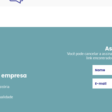
As
Você pode cancelar a assin
link encontrad
 empresa
stória
alidade