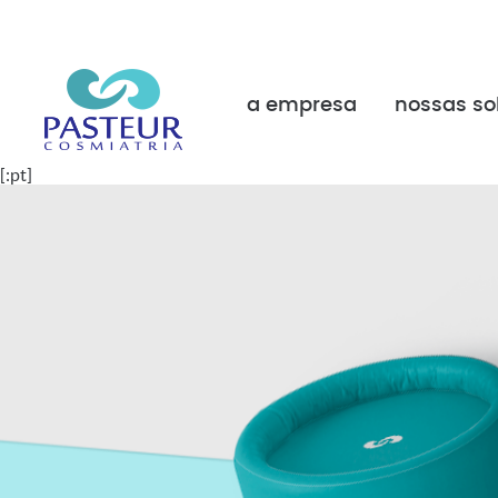
a empresa
nossas so
[:pt]