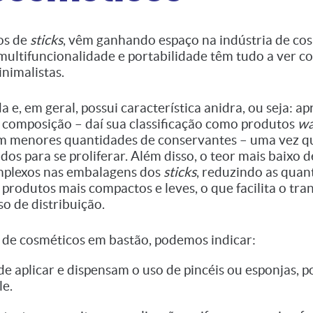
os de
sticks
, vêm ganhando espaço na indústria de cos
 multifuncionalidade e portabilidade têm tudo a ver c
inimalistas.
da e, em geral, possui característica anidra, ou seja:
composição – daí sua classificação como produtos
wa
m menores quantidades de conservantes – uma vez q
s para se proliferar. Além disso, o teor mais baixo 
mplexos nas embalagens dos
sticks
, reduzindo as quan
produtos mais compactos e leves, o que facilita o tra
o de distribuição.
s de cosméticos em bastão, podemos indicar:
 de aplicar e dispensam o uso de pincéis ou esponjas, 
le.