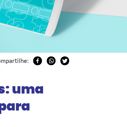
mpartilhe:
s: uma
 para