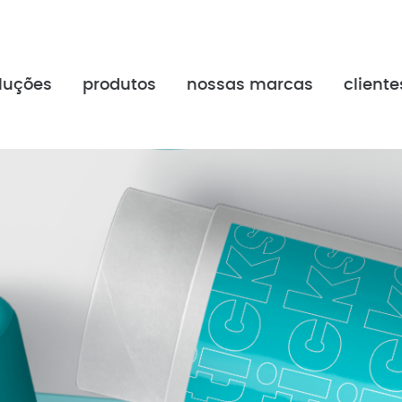
luções
produtos
nossas marcas
cliente