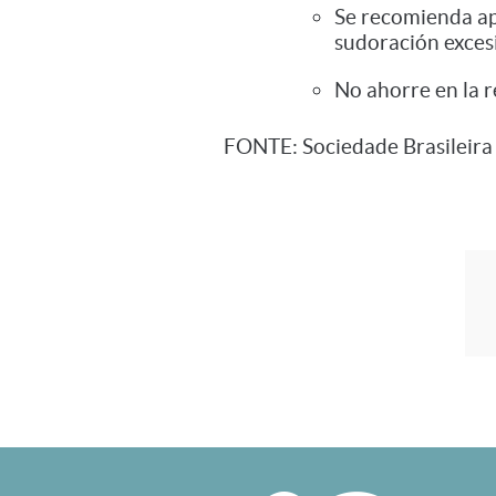
Se recomienda apl
sudoración exces
No ahorre en la r
FONTE: Sociedade Brasileira