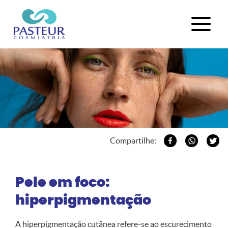
Compartilhe:
Pele em foco:
hiperpigmentação
A hiperpigmentação cutânea refere-se ao escurecimento