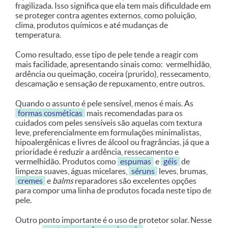
fragilizada. Isso significa que ela tem mais dificuldade em
se proteger contra agentes externos, como poluição,
clima, produtos químicos e até mudanças de
temperatura.
Como resultado, esse tipo de pele tende a reagir com
mais facilidade, apresentando sinais como: vermelhidão,
ardência ou queimação, coceira (prurido), ressecamento,
descamação e sensação de repuxamento, entre outros.
Quando o assunto é pele sensível, menos é mais. As
formas cosméticas
mais recomendadas para os
cuidados com peles sensíveis são aquelas com textura
leve, preferencialmente em formulações minimalistas,
hipoalergênicas e livres de álcool ou fragrâncias, já que a
prioridade é reduzir a ardência, ressecamento e
vermelhidão. Produtos como
espumas
e
géis
de
limpeza suaves, águas micelares,
séruns
leves, brumas,
cremes
e
balms
reparadores são excelentes opções
para compor uma linha de produtos focada neste tipo de
pele.
Outro ponto importante é o uso de protetor solar. Nesse